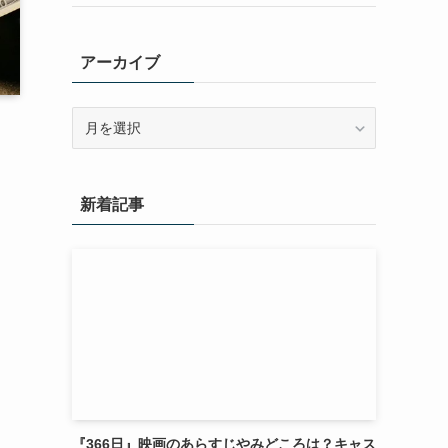
アーカイブ
ア
ー
カ
イ
新着記事
ブ
『366日』映画のあらすじやみどころは？キャス