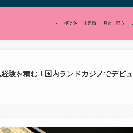
視聴率
主題歌
見逃し配信
ム経験を積む！国内ランドカジノでデビ