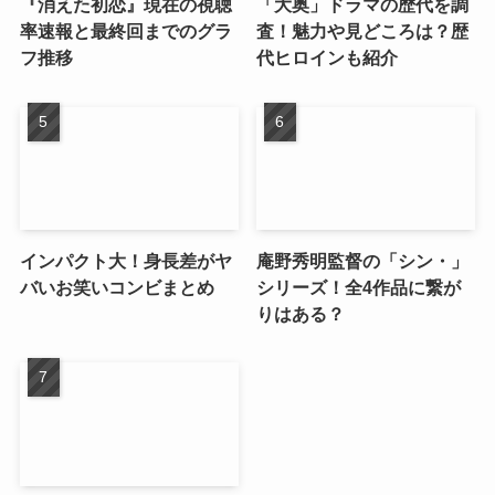
『消えた初恋』現在の視聴
「大奥」ドラマの歴代を調
率速報と最終回までのグラ
査！魅力や見どころは？歴
フ推移
代ヒロインも紹介
インパクト大！身長差がヤ
庵野秀明監督の「シン・」
バいお笑いコンビまとめ
シリーズ！全4作品に繋が
りはある？