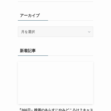
アーカイブ
ア
ー
カ
イ
新着記事
ブ
『366日』映画のあらすじやみどころは？キャス