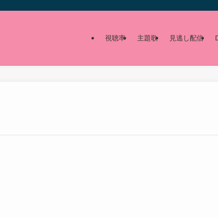
視聴率
主題歌
見逃し配信