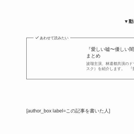
▼動
あわせて読みたい
『愛しい嘘〜優しい
まとめ
波瑠主演、林遣都共演のド
スク）を紹介します。 『愛
[author_box label=この記事を書いた人]