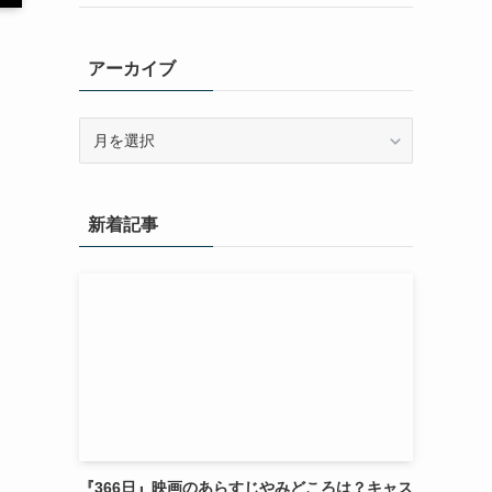
アーカイブ
ア
ー
カ
イ
新着記事
ブ
『366日』映画のあらすじやみどころは？キャス