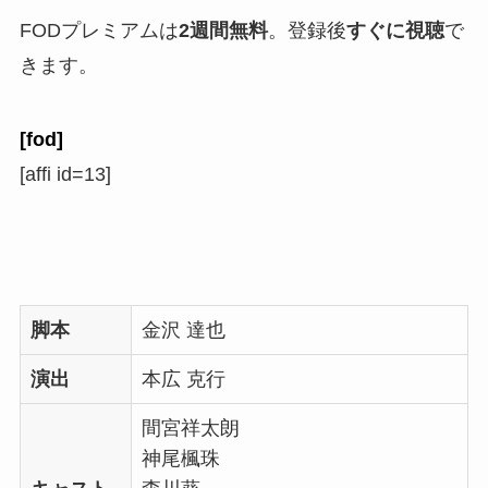
FODプレミアムは
2週間無料
。登録後
すぐに視聴
で
きます。
[fod]
[affi id=13]
脚本
金沢 達也
演出
本広 克行
間宮祥太朗
神尾楓珠