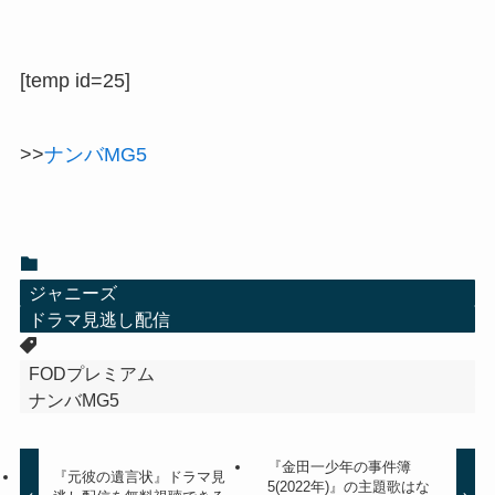
[temp id=25]
>>
ナンバMG5
ジャニーズ
ドラマ見逃し配信
FODプレミアム
ナンバMG5
『金田一少年の事件簿
『元彼の遺言状』ドラマ見
5(2022年)』の主題歌はな