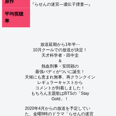
原作
『らせんの迷宮―遺伝子捜査―』
平均視聴
率
放送延期から1年半⋯
10月クールでの放送が決定！
天才科学者・田中圭
＆
熱血刑事・安田顕の
最強バディがついに誕生！
天候にも恵まれ無事、再クランクイン
レギュラーキャストから
コメントが到着しました！
もちろん主題歌はBTSの「Stay
Gold」！
2020年4月からの放送を予定してい
た、金曜8時のドラマ「らせんの迷宮