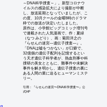
～DNA科学捜査～」。新型コロナウ
イルスの感染拡大により撮影が中断
し、放送延期となっていましたが、こ
の度、10月クールの金曜8時のドラマ
枠での放送が決定いたしました。
原作は、小学館ビッグコミック増刊号
で連載された人気漫画で、作：夏緑
（なつ みどり）、画：菊田洋之の
『らせんの迷宮―遺伝子捜査―』。
「DNAは嘘をつかない」が口癖で、
32億個の遺伝子配列を記憶するとい
う天才遺伝子科学者が、熱血刑事や科
捜研の美女とともに、難事件や未解決
事件を解き明かし、遺伝子捜査の裏に
ある人間の業に迫るヒューマンミステ
リー。
引用：『らせんの迷宮〜DNA科学捜査〜』公
式HP