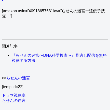
[amazon asin=”4091865763″ kw=”らせんの迷宮ー遺伝子捜
査ー”]
関連記事
『らせんの迷宮〜DNA科学捜査〜』見逃し配信を無料
視聴する方法
>>
らせんの迷宮
[temp id=22]
ドラマ視聴率
らせんの迷宮