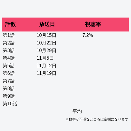
話数
放送日
視聴率
第1話
10月15日
7.2%
第2話
10月22日
第3話
10月29日
第4話
11月5日
第5話
11月12日
第6話
11月19日
第7話
第8話
第9話
第10話
平均
※数字が不明なところは空欄になります