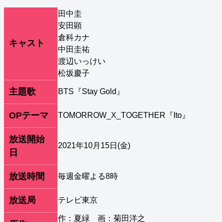
田中圭
安田顕
倉科カナ
キャスト
中田圭祐
渡辺いっけい
松坂慶子
主題歌
BTS『Stay Gold』
OPテーマ
TOMORROW_X_TOGETHER『Ito』
放送開始
2021年10月15日(金)
日
放送時間
毎週金曜よる8時
放送局
テレビ東京
作：夏緑 画：菊田洋之