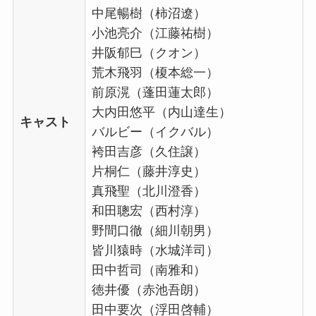
中尾暢樹（柿沼遼）
小池亮介（江藤祐樹）
井阪郁巳（クオン）
荒木飛羽（榎本総一）
前原滉（蓬田蓮太郎）
大内田悠平（内山達生）
キャスト
バルビー（イクバル）
袴田吉彦（久住譲）
片桐仁（藤井淳史）
真飛聖（北川澄香）
和田聰宏（西村淳）
野間口徹（細川朝男）
皆川猿時（水城洋司）
田中哲司（南雅和）
徳井優（赤池吾朗）
田中要次（浮田啓輔）