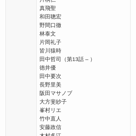
真飛聖
和田聰宏
野間口徹
林泰文
片岡礼子
皆川猿時
田中哲司（第13話 – ）
徳井優
田中要次
長野里美
阪田マサノブ
大方斐紗子
峯村リエ
竹中直人
安藤政信
木村多江