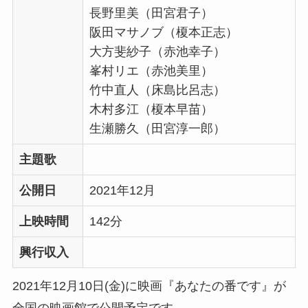
長野里美（田宮君子）
阪田マサノブ（榎本正志）
大方斐紗子（赤池幸子）
峯村リエ（赤池美里）
竹中直人（床島比呂志）
木村多江（榎本早苗）
生瀬勝久（田宮淳一郎）
主題歌
公開日
2021年12月
上映時間
142分
興行収入
2021年12月10日(金)に映画『あなたの番です』が