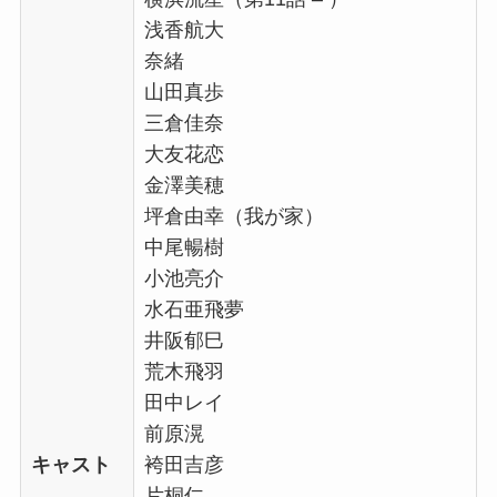
浅香航大
奈緒
山田真歩
三倉佳奈
大友花恋
金澤美穂
坪倉由幸（我が家）
中尾暢樹
小池亮介
水石亜飛夢
井阪郁巳
荒木飛羽
田中レイ
前原滉
キャスト
袴田吉彦
片桐仁