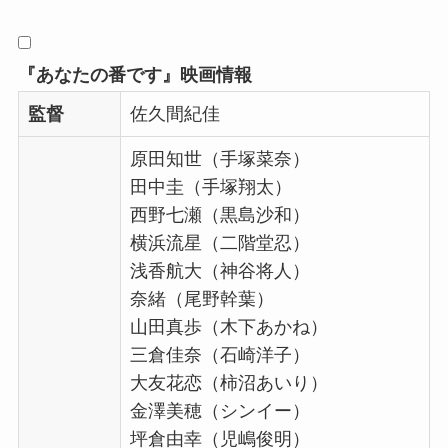
『あなたの番です』映画情報
監督
佐久間紀佳
原田知世（手塚菜奈）
田中圭（手塚翔太）
西野七瀬（黒島沙和）
横浜流星（二階堂忍）
浅香航大（神谷将人）
奈緒（尾野幹葉）
山田真歩（木下あかね）
三倉佳奈（石崎洋子）
大友花恋（柿沼あいり）
金澤美穂（シンイー）
坪倉由幸（児嶋俊明）