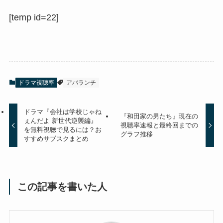
[temp id=22]
ドラマ視聴率
アバランチ
ドラマ『会社は学校じゃね
『和田家の男たち』現在の
ぇんだよ 新世代逆襲編』
視聴率速報と最終回までの
を無料視聴で見るには？お
グラフ推移
すすめサブスクまとめ
この記事を書いた人