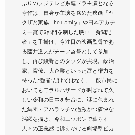
ぶりのフジテレビ系連ドラ主演となる
今作は、自身が主演を務めた映画「ヤ
クザと家族 The Family」や日本アカデ
ミー賞で3部門を制した映画「新聞記
者」を手掛け、今注目の映画監督であ
る藤井道人がチーフ監督として参加
し、再び綾野とのタッグが実現。政治
家、官僚、大企業といった富と権力を
持った“強者”だけではなく、一般市民に
おいてもモラルハザードが叫ばれて久
しい令和の日本を舞台に、謎に包まれ
た集団・アバランチの過激かつ痛快な
活躍を描き、令和ニッポンで暮らす
人々の正義感に訴えかける劇場型ピカ