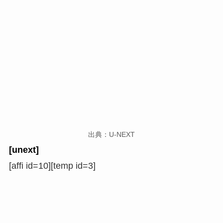
出典：U-NEXT
[unext]
[affi id=10][temp id=3]