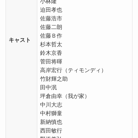
小林隆
迫田孝也
佐藤浩市
佐藤二朗
佐藤Ｂ作
キャスト
杉本哲太
鈴木京香
菅田将暉
高岸宏行（ティモンディ）
竹財輝之助
田中泯
坪倉由幸（我が家）
中川大志
中村獅童
新納慎也
西田敏行