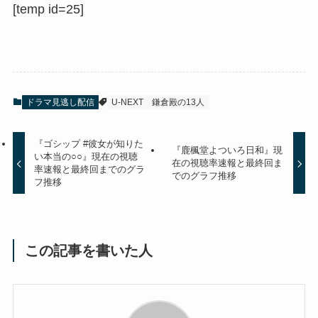
[temp id=25]
ドラマ見逃し配信
U-NEXT
鎌倉殿の13人
『ゴシップ #彼女が知りた
『鹿楓堂よついろ日和』現
い本当の○○』現在の視聴
在の視聴率速報と最終回ま
率速報と最終回までのグラ
でのグラフ推移
フ推移
この記事を書いた人