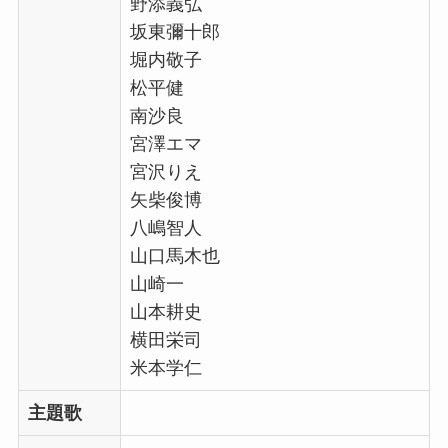
野添義弘
坂東彌十郎
堀内敬子
松平健
南沙良
宮澤エマ
宮沢りえ
矢柴俊博
八嶋智人
山口馬木也
山崎一
山本耕史
横田栄司
米本学仁
主題歌