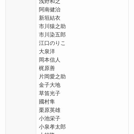
浅野和之
阿南健治
新垣結衣
市川猿之助
市川染五郎
江口のりこ
大泉洋
岡本信人
梶原善
片岡愛之助
金子大地
草笛光子
國村隼
栗原英雄
小池栄子
小泉孝太郎