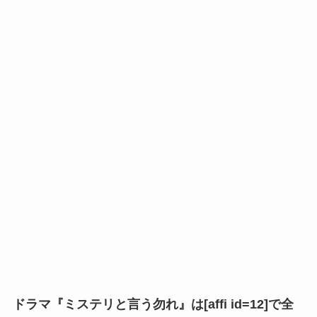
ドラマ『ミステリと言う勿れ』は[affi id=12]で
全