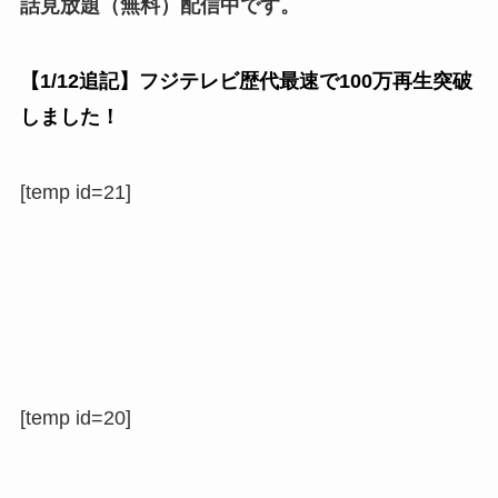
話見放題
（無料）配信中です。
【1/12追記】フジテレビ歴代最速で
100万再生
突破
しました！
[temp id=21]
[temp id=20]