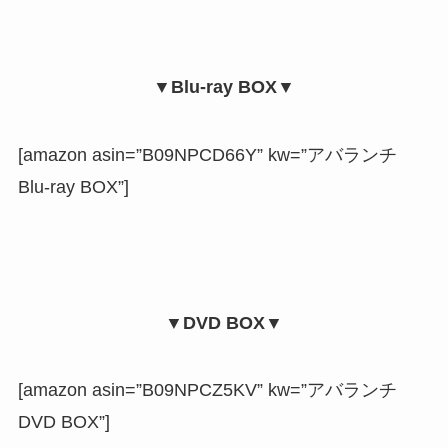
▼Blu-ray BOX▼
[amazon asin=”B09NPCD66Y” kw=”アバランチ
Blu-ray BOX”]
▼DVD BOX▼
[amazon asin=”B09NPCZ5KV” kw=”アバランチ
DVD BOX”]