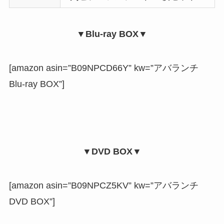
▼Blu-ray BOX▼
[amazon asin=”B09NPCD66Y” kw=”アバランチ
Blu-ray BOX”]
▼DVD BOX▼
[amazon asin=”B09NPCZ5KV” kw=”アバランチ
DVD BOX”]